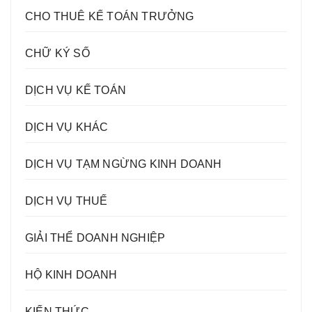
CHO THUÊ KẾ TOÁN TRƯỞNG
CHỮ KÝ SỐ
DỊCH VỤ KẾ TOÁN
DỊCH VỤ KHÁC
DỊCH VỤ TẠM NGỪNG KINH DOANH
DỊCH VỤ THUẾ
GIẢI THỂ DOANH NGHIỆP
HỘ KINH DOANH
KIẾN THỨC