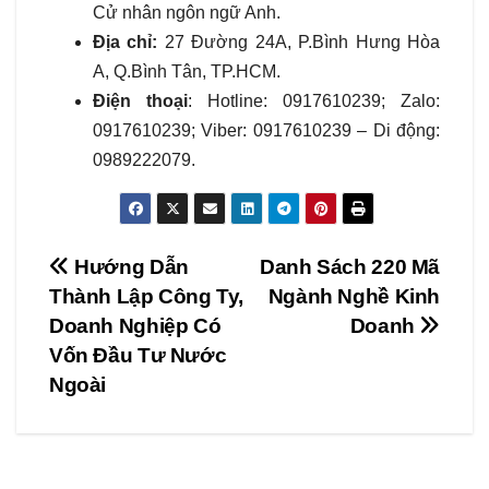
Cử nhân ngôn ngữ Anh.
Địa chỉ:
27 Đường 24A, P.Bình Hưng Hòa
A, Q.Bình Tân, TP.HCM.
Điện thoại
: Hotline: 0917610239; Zalo:
0917610239; Viber: 0917610239 – Di động:
0989222079.
Điều
Hướng Dẫn
Danh Sách 220 Mã
Thành Lập Công Ty,
Ngành Nghề Kinh
hướng
Doanh Nghiệp Có
Doanh
bài
Vốn Đầu Tư Nước
Ngoài
viết