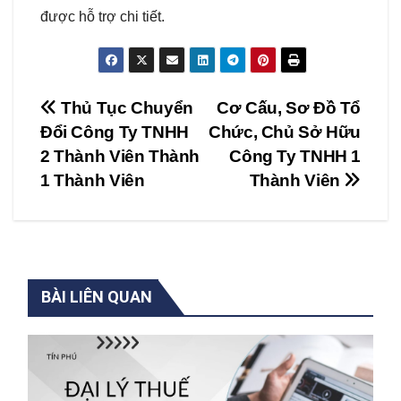
được hỗ trợ chi tiết.
Điều
Thủ Tục Chuyển
Cơ Cấu, Sơ Đồ Tổ
Đổi Công Ty TNHH
Chức, Chủ Sở Hữu
hướng
2 Thành Viên Thành
Công Ty TNHH 1
bài
1 Thành Viên
Thành Viên
viết
BÀI LIÊN QUAN