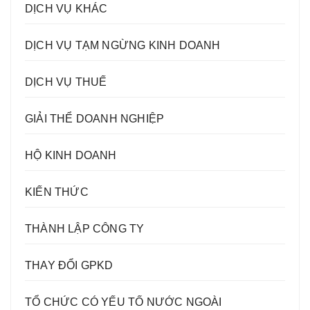
DỊCH VỤ KHÁC
DỊCH VỤ TẠM NGỪNG KINH DOANH
DỊCH VỤ THUẾ
GIẢI THỂ DOANH NGHIỆP
HỘ KINH DOANH
KIẾN THỨC
THÀNH LẬP CÔNG TY
THAY ĐỔI GPKD
TỔ CHỨC CÓ YẾU TỐ NƯỚC NGOÀI