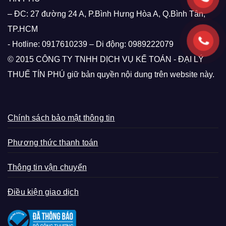
– ĐC: 27 đường 24 A, P.Bình Hưng Hòa A, Q.Bình Tân,
TP.HCM
- Hotline: 0917610239 – Di động: 0989222079
© 2015 CÔNG TY TNHH DỊCH VỤ KẾ TOÁN - ĐẠI LÝ
THUẾ TÍN PHÚ giữ bản quyền nội dung trên website này.
Chính sách bảo mật thông tin
Phương thức thanh toán
Thông tin vận chuyển
Điều kiện giao dịch