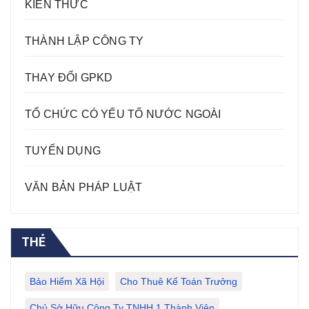
KIẾN THỨC
THÀNH LẬP CÔNG TY
THAY ĐỔI GPKD
TỔ CHỨC CÓ YẾU TỐ NƯỚC NGOÀI
TUYỂN DỤNG
VĂN BẢN PHÁP LUẬT
THẺ
Bảo Hiểm Xã Hội
Cho Thuê Kế Toán Trưởng
Chủ Sở Hữu Công Ty TNHH 1 Thành Viên