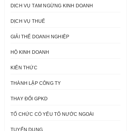
DỊCH VỤ TẠM NGỪNG KINH DOANH
DỊCH VỤ THUẾ
GIẢI THỂ DOANH NGHIỆP
HỘ KINH DOANH
KIẾN THỨC
THÀNH LẬP CÔNG TY
THAY ĐỔI GPKD
TỔ CHỨC CÓ YẾU TỐ NƯỚC NGOÀI
TUYỂN DỤNG