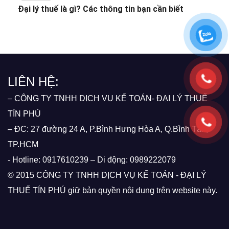
Đại lý thuế là gì? Các thông tin bạn cần biết
LIÊN HỆ:
– CÔNG TY TNHH DỊCH VỤ KẾ TOÁN- ĐẠI LÝ THUẾ
TÍN PHÚ
– ĐC: 27 đường 24 A, P.Bình Hưng Hòa A, Q.Bình Tân,
TP.HCM
- Hotline: 0917610239 – Di động: 0989222079
© 2015 CÔNG TY TNHH DỊCH VỤ KẾ TOÁN - ĐẠI LÝ
THUẾ TÍN PHÚ giữ bản quyền nội dung trên website này.