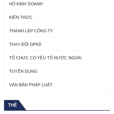
HỘ KINH DOANH
KIẾN THỨC
THÀNH LẬP CÔNG TY
THAY ĐỔI GPKD
TỔ CHỨC CÓ YẾU TỐ NƯỚC NGOÀI
TUYỂN DỤNG
VĂN BẢN PHÁP LUẬT
THẺ