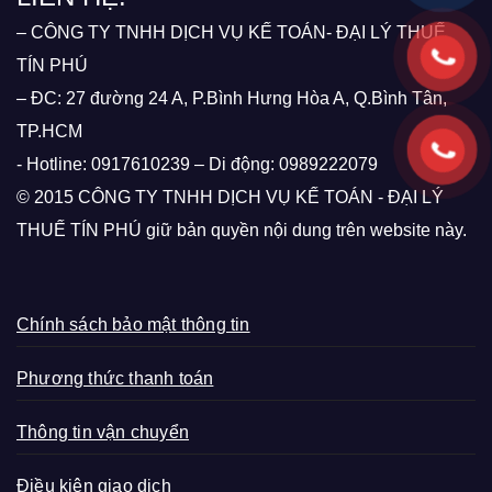
– CÔNG TY TNHH DỊCH VỤ KẾ TOÁN- ĐẠI LÝ THUẾ
TÍN PHÚ
– ĐC: 27 đường 24 A, P.Bình Hưng Hòa A, Q.Bình Tân,
TP.HCM
- Hotline: 0917610239 – Di động: 0989222079
© 2015 CÔNG TY TNHH DỊCH VỤ KẾ TOÁN - ĐẠI LÝ
THUẾ TÍN PHÚ giữ bản quyền nội dung trên website này.
Chính sách bảo mật thông tin
Phương thức thanh toán
Thông tin vận chuyển
Điều kiện giao dịch